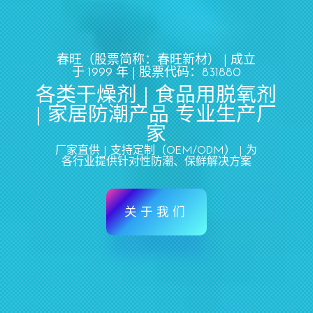
春旺（股票简称：春旺新材） |
成立
于 1999 年
| 股票代码：831880
各类干燥剂 | 食品用脱氧剂
| 家居防潮产品 专业生产厂
家
厂家直供 | 支持定制（OEM/ODM） | 为
各行业提供针对性防潮、保鲜解决方案
关于我们