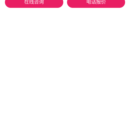
在线咨询
电话报价
我司专注于防潮&保鲜产品的研发、生产与销售，
并以此为基石，致力于为全球各行业客户提供专业
的防潮、保鲜解决方案。
隐私政策
网站设计及技术支持：由Charlie提供
中文 (简体)
English (EN)
底部导航