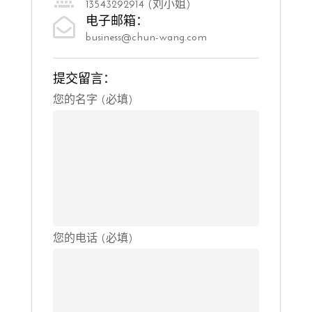
13543292914 (刘小姐)
电子邮箱：

business@chun-wang.com
提交留言：
Please
您的名字 (必填)
leave
this
field
empty.
您的电话 (必填)