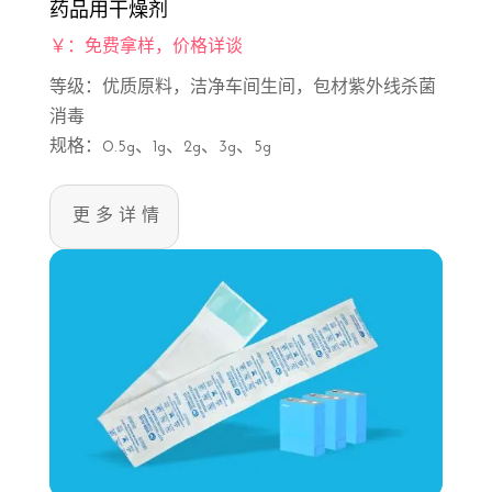
药品用干燥剂
￥：免费拿样，价格详谈
等级：优质原料，洁净车间生间，包材紫外线杀菌
消毒
规格：0.5g、1g、2g、3g、5g
更多详情