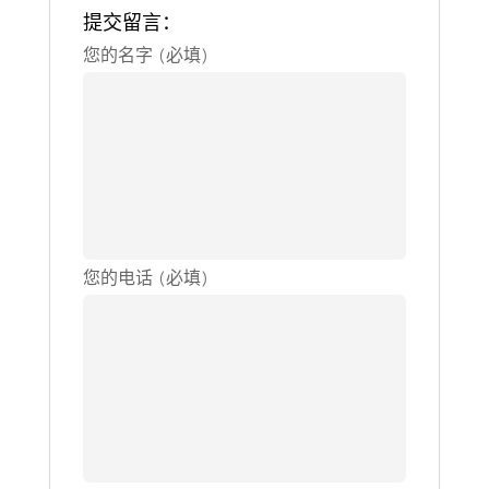
提交留言：
Please
您的名字 (必填)
leave
this
field
empty.
您的电话 (必填)