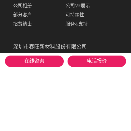
公司相册
公司VR展示
部分客户
可持续性
招贤纳士
服务&支持
深圳市春旺新材料股份有限公司
联系电话：
在线咨询
电话报价
400-668-6669
13543292914 (刘小姐)
公司邮箱：
business@chun-wang.com
公司地址：
广东省深圳市龙岗区同乐浪背第六工业区春
旺工业园