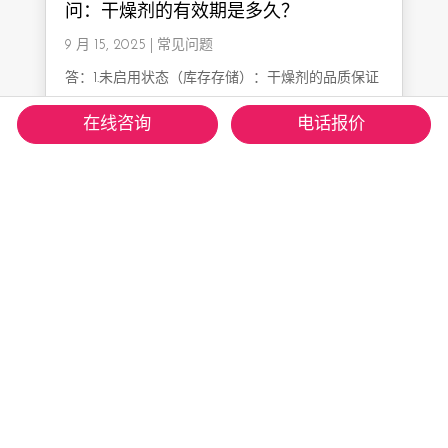
问：干燥剂的有效期是多久？
9 月 15, 2025
|
常见问题
答：1.未启用状态（库存存储）：干燥剂的品质保证
有效期通常为 1 年。2.启用状态（置于包装内使
在线咨询
电话报价
用）：其实际有效保护时间（即何时达到吸湿饱
和） 并非固定值，而是高度依赖于使用环境的温度
和湿度…
阅读更多
问：使用后的干燥剂该如何处理？