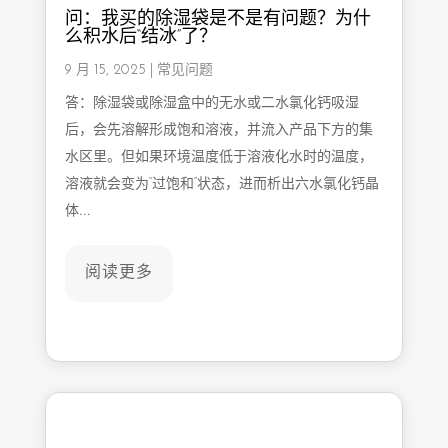
问：我买的除湿袋是不是有问题？为什
么积水后“结冰”了？
9 月 15, 2025
|
常见问题
答：除湿袋或除湿盒中的无水或二水氯化钙吸湿
后，会先溶解形成饱和溶液，并流入产品下方的集
水区里。但如果环境温度低于溶液化水时的温度，
溶液就会变为“过饱和”状态，进而析出六水氯化钙晶
体…
阅读更多